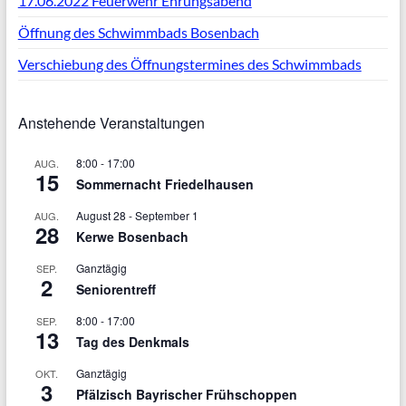
17.06.2022 Feuerwehr Ehrungsabend
Öffnung des Schwimmbads Bosenbach
Verschiebung des Öffnungstermines des Schwimmbads
Anstehende Veranstaltungen
8:00
-
17:00
AUG.
15
Sommernacht Friedelhausen
August 28
-
September 1
AUG.
28
Kerwe Bosenbach
Ganztägig
SEP.
2
Seniorentreff
8:00
-
17:00
SEP.
13
Tag des Denkmals
Ganztägig
OKT.
3
Pfälzisch Bayrischer Frühschoppen