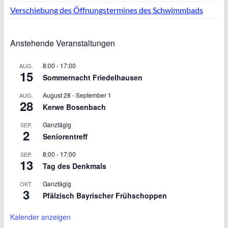
Verschiebung des Öffnungstermines des Schwimmbads
Anstehende Veranstaltungen
8:00
-
17:00
AUG.
15
Sommernacht Friedelhausen
August 28
-
September 1
AUG.
28
Kerwe Bosenbach
Ganztägig
SEP.
2
Seniorentreff
8:00
-
17:00
SEP.
13
Tag des Denkmals
Ganztägig
OKT.
3
Pfälzisch Bayrischer Frühschoppen
Kalender anzeigen